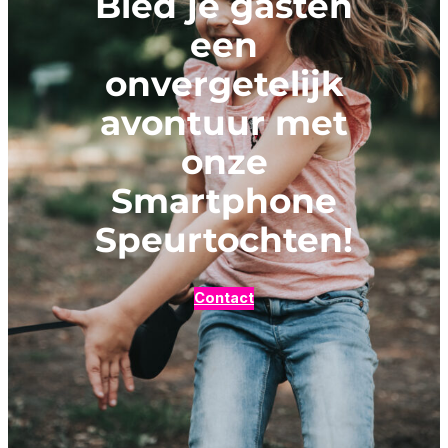
Bied je gasten
een
onvergetelijk
avontuur met
onze
Smartphone
Speurtochten!
Contact